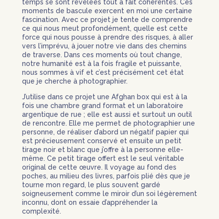
temps se sont révélées tout à fait cohérentes. Ces
moments de bascule exercent en moi une certaine
fascination. Avec ce projet je tente de comprendre
ce qui nous meut profondément, quelle est cette
force qui nous pousse à prendre des risques, à aller
vers l’imprévu, à jouer notre vie dans des chemins
de traverse. Dans ces moments où tout change,
notre humanité est à la fois fragile et puissante,
nous sommes à vif et c’est précisément cet état
que je cherche à photographier.
J’utilise dans ce projet une Afghan box qui est à la
fois une chambre grand format et un laboratoire
argentique de rue ; elle est aussi et surtout un outil
de rencontre. Elle me permet de photographier une
personne, de réaliser d’abord un négatif papier qui
est précieusement conservé et ensuite un petit
tirage noir et blanc que j’offre à la personne elle-
même. Ce petit tirage offert est le seul véritable
original de cette œuvre. Il voyage au fond des
poches, au milieu des livres, parfois plié dès que je
tourne mon regard, le plus souvent gardé
soigneusement comme le miroir d’un soi légèrement
inconnu, dont on essaie d’appréhender la
complexité.