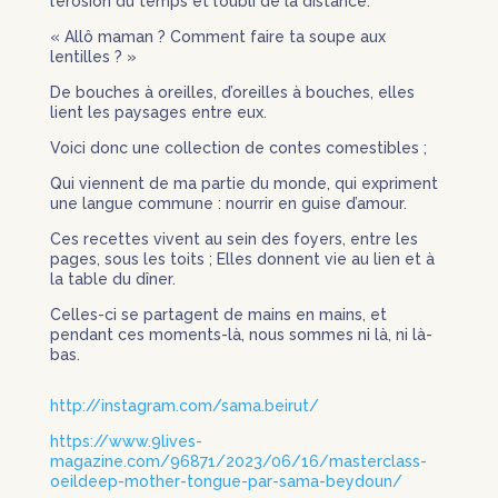
l’érosion du temps et l’oubli de la distance.
« Allô maman ? Comment faire ta soupe aux
lentilles ? »
De bouches à oreilles, d’oreilles à bouches, elles
lient les paysages entre eux.
Voici donc une collection de contes comestibles ;
Qui viennent de ma partie du monde, qui expriment
une langue commune : nourrir en guise d’amour.
Ces recettes vivent au sein des foyers, entre les
pages, sous les toits ; Elles donnent vie au lien et à
la table du dîner.
Celles-ci se partagent de mains en mains, et
pendant ces moments-là, nous sommes ni là, ni là-
bas.
http://instagram.com/sama.beirut/
https://www.9lives-
magazine.com/96871/2023/06/16/masterclass-
oeildeep-mother-tongue-par-sama-beydoun/