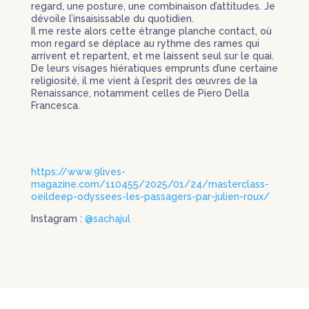
regard, une posture, une combinaison d’attitudes. Je
dévoile l’insaisissable du quotidien.
Il me reste alors cette étrange planche contact, où
mon regard se déplace au rythme des rames qui
arrivent et repartent, et me laissent seul sur le quai.
De leurs visages hiératiques emprunts d’une certaine
religiosité, il me vient à l’esprit des œuvres de la
Renaissance, notamment celles de Piero Della
Francesca.
https://www.9lives-
magazine.com/110455/2025/01/24/masterclass-
oeildeep-odyssees-les-passagers-par-julien-roux/
Instagram :
@sachajul