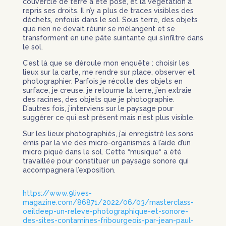
couvercle de terre a été posé, et la végétation a
repris ses droits. Il n’y a plus de traces visibles des
déchets, enfouis dans le sol. Sous terre, des objets
que rien ne devait réunir se mélangent et se
transforment en une pâte suintante qui s’infiltre dans
le sol.
C’est là que se déroule mon enquête : choisir les
lieux sur la carte, me rendre sur place, observer et
photographier. Parfois je récolte des objets en
surface, je creuse, je retourne la terre, j’en extraie
des racines, des objets que je photographie.
D’autres fois, j’interviens sur le paysage pour
suggérer ce qui est présent mais n’est plus visible.
Sur les lieux photographiés, j’ai enregistré les sons
émis par la vie des micro-organismes à l’aide d’un
micro piqué dans le sol. Cette “musique“ a été
travaillée pour constituer un paysage sonore qui
accompagnera l’exposition.
https://www.9lives-
magazine.com/86871/2022/06/03/masterclass-
oeildeep-un-releve-photographique-et-sonore-
des-sites-contamines-fribourgeois-par-jean-paul-