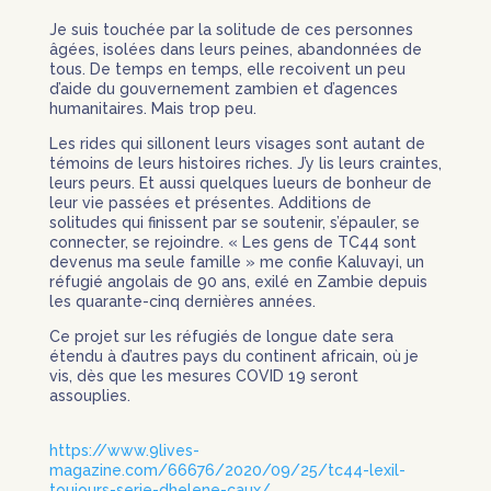
Je suis touchée par la solitude de ces personnes
âgées, isolées dans leurs peines, abandonnées de
tous. De temps en temps, elle recoivent un peu
d’aide du gouvernement zambien et d’agences
humanitaires. Mais trop peu.
Les rides qui sillonent leurs visages sont autant de
témoins de leurs histoires riches. J’y lis leurs craintes,
leurs peurs. Et aussi quelques lueurs de bonheur de
leur vie passées et présentes. Additions de
solitudes qui finissent par se soutenir, s’épauler, se
connecter, se rejoindre. « Les gens de TC44 sont
devenus ma seule famille » me confie Kaluvayi, un
réfugié angolais de 90 ans, exilé en Zambie depuis
les quarante-cinq dernières années.
Ce projet sur les réfugiés de longue date sera
étendu à d’autres pays du continent africain, où je
vis, dès que les mesures COVID 19 seront
assouplies.
https://www.9lives-
magazine.com/66676/2020/09/25/tc44-lexil-
toujours-serie-dhelene-caux/