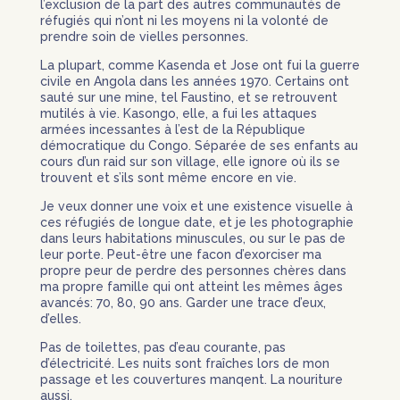
l’exclusion de la part des autres communautés de
réfugiés qui n’ont ni les moyens ni la volonté de
prendre soin de vielles personnes.
La plupart, comme Kasenda et Jose ont fui la guerre
civile en Angola dans les années 1970. Certains ont
sauté sur une mine, tel Faustino, et se retrouvent
mutilés à vie. Kasongo, elle, a fui les attaques
armées incessantes à l’est de la République
démocratique du Congo. Séparée de ses enfants au
cours d’un raid sur son village, elle ignore où ils se
trouvent et s’ils sont même encore en vie.
Je veux donner une voix et une existence visuelle à
ces réfugiés de longue date, et je les photographie
dans leurs habitations minuscules, ou sur le pas de
leur porte. Peut-être une facon d’exorciser ma
propre peur de perdre des personnes chères dans
ma propre famille qui ont atteint les mêmes âges
avancés: 70, 80, 90 ans. Garder une trace d’eux,
d’elles.
Pas de toilettes, pas d’eau courante, pas
d’électricité. Les nuits sont fraîches lors de mon
passage et les couvertures manqent. La nouriture
aussi.