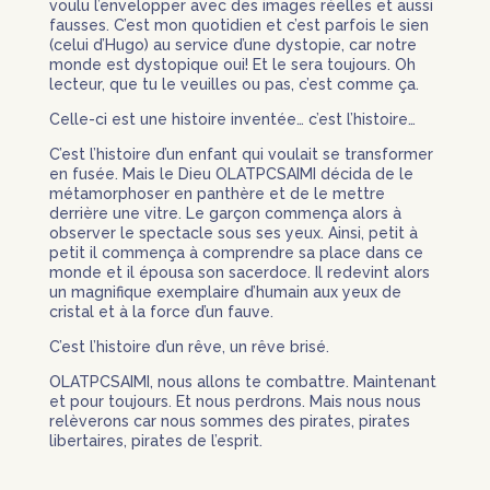
voulu l’envelopper avec des images réelles et aussi
fausses. C’est mon quotidien et c’est parfois le sien
(celui d’Hugo) au service d’une dystopie, car notre
monde est dystopique oui! Et le sera toujours. Oh
lecteur, que tu le veuilles ou pas, c’est comme ça.
Celle-ci est une histoire inventée… c’est l’histoire…
C’est l’histoire d’un enfant qui voulait se transformer
en fusée. Mais le Dieu OLATPCSAIMI décida de le
métamorphoser en panthère et de le mettre
derrière une vitre. Le garçon commença alors à
observer le spectacle sous ses yeux. Ainsi, petit à
petit il commença à comprendre sa place dans ce
monde et il épousa son sacerdoce. Il redevint alors
un magnifique exemplaire d’humain aux yeux de
cristal et à la force d’un fauve.
C’est l’histoire d’un rêve, un rêve brisé.
OLATPCSAIMI, nous allons te combattre. Maintenant
et pour toujours. Et nous perdrons. Mais nous nous
relèverons car nous sommes des pirates, pirates
libertaires, pirates de l’esprit.