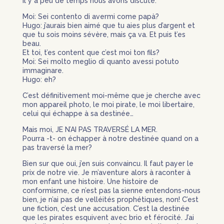
Il y a peu de temps nous avons discuté:
Moi: Sei contento di avermi come papà?
Hugo: j’aurais bien aimé que tu aies plus d’argent et
que tu sois moins sévère, mais ça va. Et puis t’es
beau.
Et toi, t’es content que c’est moi ton fils?
Moi: Sei molto meglio di quanto avessi potuto
immaginare.
Hugo: eh?
C’est définitivement moi-même que je cherche avec
mon appareil photo, le moi pirate, le moi libertaire,
celui qui échappe à sa destinée…
Mais moi, JE N’AI PAS TRAVERSÉ LA MER.
Pourra -t- on échapper à notre destinée quand on a
pas traversé la mer?
Bien sur que oui, j’en suis convaincu. Il faut payer le
prix de notre vie. Je m’aventure alors à raconter à
mon enfant une histoire. Une histoire de
conformisme, ce n’est pas la sienne entendons-nous
bien, je n’ai pas de velléités prophétiques, non! C’est
une fiction, c’est une accusation. C’est la destinée
que les pirates esquivent avec brio et férocité. J’ai