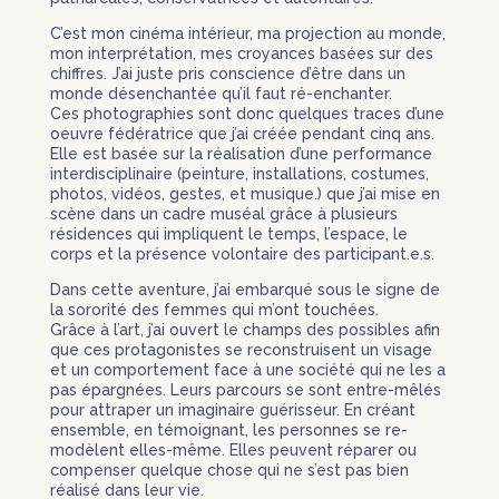
C’est mon cinéma intérieur, ma projection au monde,
mon interprétation, mes croyances basées sur des
chiffres. J’ai juste pris conscience d’être dans un
monde désenchantée qu’il faut ré-enchanter.
Ces photographies sont donc quelques traces d’une
oeuvre fédératrice que j’ai créée pendant cinq ans.
Elle est basée sur la réalisation d’une performance
interdisciplinaire (peinture, installations, costumes,
photos, vidéos, gestes, et musique.) que j’ai mise en
scène dans un cadre muséal grâce à plusieurs
résidences qui impliquent le temps, l’espace, le
corps et la présence volontaire des participant.e.s.
Dans cette aventure, j’ai embarqué sous le signe de
la sororité des femmes qui m’ont touchées.
Grâce à l’art, j’ai ouvert le champs des possibles afin
que ces protagonistes se reconstruisent un visage
et un comportement face à une société qui ne les a
pas épargnées. Leurs parcours se sont entre-mêlés
pour attraper un imaginaire guérisseur. En créant
ensemble, en témoignant, les personnes se re-
modèlent elles-même. Elles peuvent réparer ou
compenser quelque chose qui ne s’est pas bien
réalisé dans leur vie.