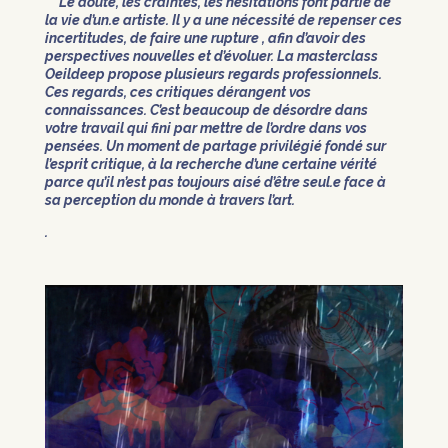
Le doute, les craintes, les hésitations font partie de
la vie d’un.e artiste. Il y a une nécessité de
repenser ces
incertitudes, de faire une rupture , afin d’avoir des
perspectives nouvelles et d’évoluer.
La masterclass
Oeildeep propose plusieurs regards professionnels.
Ces regards, ces critiques
dérangent vos
connaissances. C’est beaucoup de désordre dans
votre travail qui fini par mettre de
l’ordre dans vos
pensées. Un moment de partage privilégié fondé sur
l’esprit critique, à la recherche
d’une certaine vérité
parce qu’il n’est pas toujours aisé d’être seul.e face à
sa perception du monde
à travers l’art.
.