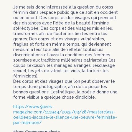
Je me suis donc intéressée à la question du corps
féminin dans l’espace public que ce soit en occident
ou en orient. Des corps et des visages qui prennent
des distances avec l’idée de la beauté féminine
stéréotypée. Des corps et des visages mis en jeu,
transformés afin de flouter les limites entre les
genres. Des corps et des visages vulnérables,
fragiles et forts en même temps, qui deviennent
médium à leur tour afin de refléter toutes les
discriminations et aussi la condition des femmes
soumises aux traditions millénaires patriarcales (les
coups, l’excision, les mariages arrangés, l’esclavage
sexuel, les jets de vitriol, les viols, la torture, les
féminicides).
Des corps et des visages que l’on peut observer le
temps d’une photographie, afin de se poser les
bonnes questions. L’esthétique, la poésie donne une
forme visible a quelque chose d’indicible.
https://www.9lives-
magazine.com/111944/2025/03/28/masterclass-
oeildeep-jaccuse-le-silence-une-oeuvre-feministe-
par-mamoon/
https://mamoon.website