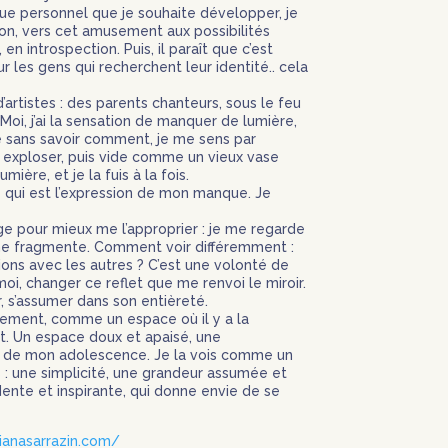
ue personnel que je souhaite développer, je
on, vers cet amusement aux possibilités
 en introspection. Puis, il paraît que c’est
 les gens qui recherchent leur identité.. cela
’artistes : des parents chanteurs, sous le feu
Moi, j’ai la sensation de manquer de lumière,
re sans savoir comment, je me sens par
à exploser, puis vide comme un vieux vase
mière, et je la fuis à la fois.
de qui est l’expression de mon manque. Je
e pour mieux me l’approprier : je me regarde
 me fragmente. Comment voir différemment :
tions avec les autres ? C’est une volonté de
 moi, changer ce reflet que me renvoi le miroir.
r, s’assumer dans son entièreté.
lement, comme un espace où il y a la
nt. Un espace doux et apaisé, une
e de mon adolescence. Je la vois comme un
 : une simplicité, une grandeur assumée et
dente et inspirante, qui donne envie de se
ianasarrazin.com/