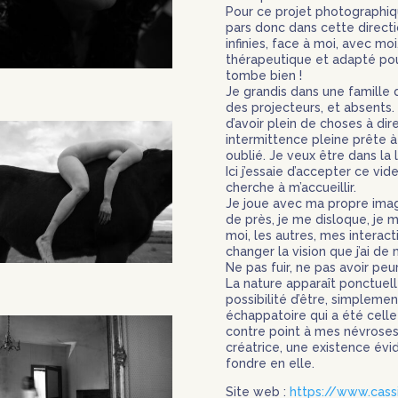
Pour ce projet photographiq
pars donc dans cette directi
infinies, face à moi, avec moi,
thérapeutique et adapté pour
tombe bien !
Je grandis dans une famille d
des projecteurs, et absents. 
d’avoir plein de choses à di
intermittence pleine prête 
oublié. Je veux être dans la lu
Ici j’essaie d’accepter ce vi
cherche à m’accueillir.
Je joue avec ma propre imag
de près, je me disloque, je
moi, les autres, mes interac
changer la vision que j’ai de
Ne pas fuir, ne pas avoir peu
La nature apparaît ponctuel
possibilité d’être, simpleme
échappatoire qui a été cell
contre point à mes névroses
créatrice, une existence évi
fondre en elle.
Site web :
https://www.cass