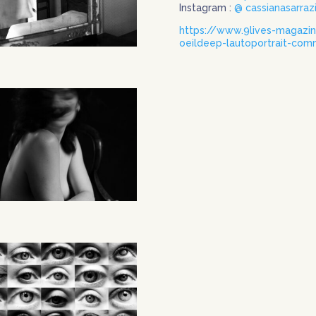
Instagram :
@ cassianasarraz
https://www.9lives-magazi
oeildeep-lautoportrait-comm