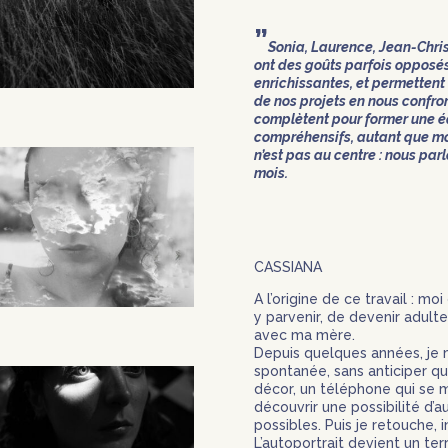
”
Sonia, Laurence, Jean-Christ
ont des goûts parfois opposés
enrichissantes, et permette
de nos projets en nous confront
complètent pour former une éq
compréhensifs, autant que mot
n’est pas au centre : nous parl
mois.
CASSIANA
A l’origine de ce travail : mo
y parvenir, de devenir adulte
avec ma mère.
Depuis quelques années, je
spontanée, sans anticiper quo
décor, un téléphone qui se m
découvrir une possibilité d’
possibles. Puis je retouche, 
L’autoportrait devient un terr