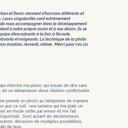
ian et Denis viennent d’horizons différents et
. Leurs singularités sont extrêmement
nt de nous accompagner dans le développement
ant à notre propre vision et à nos désirs. Ils se
uipe d’encadrants à la fois à l’écoute,
ivants et exigeants. La technique de la photo
ons émotion, ressenti, intime..
Merci pour ces six
i qui cherche ma place, qui essaie de dire sans
, de se débarrasser d’une relation conflictuelle
 me prends en photo au téléphone de manière
i que ce soit : une lumière qui me plait, un
et en mode selfie par erreur et me fait
autoportrait… Sont autant de déclencheurs
invente, découvre de multiples possibilités.
ain de jeux.