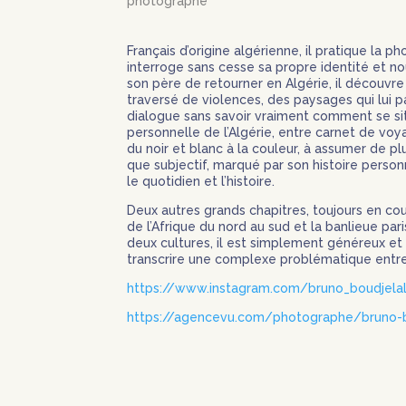
photographe
Français d’origine algérienne, il pratique la
interroge sans cesse sa propre identité et no
son père de retourner en Algérie, il découvre
traversé de violences, des paysages qui lui pa
dialogue sans savoir vraiment comment se si
personnelle de l’Algérie, entre carnet de vo
du noir et blanc à la couleur, à assumer de pl
que subjectif, marqué par son histoire perso
le quotidien et l’histoire.
Deux autres grands chapitres, toujours en co
de l’Afrique du nord au sud et la banlieue pari
deux cultures, il est simplement généreux e
transcrire une complexe problématique entre
https://www.instagram.com/bruno_boudjela
https://agencevu.com/photographe/bruno-b