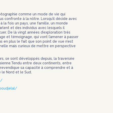
 photographie comme un mode de vie qui
us confronte à la nôtre.
Lorsqu’il décide avec
 à la fois un pays, une famille, un monde
rlent et des individus avec lesquels il
tuer.
De là vingt années d’exploration très
yage et témoignage, qui vont l’amener à passer
us en plus le fait que son point de vue n’est
nnelle mais curieux de mettre en perspective
urs, se sont développés depuis, la traversée
sienne.
Tendu entre deux continents, entre
t revendique sa capacité à comprendre et à
 le Nord et le Sud.
l/
oudjelal/