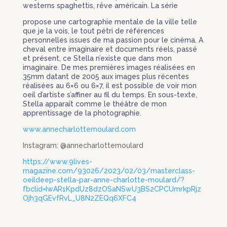
westerns spaghettis, rêve américain. La série
propose une cartographie mentale de la ville telle
que je la vois, le tout pétri de références
personnelles issues de ma passion pour le cinéma. A
cheval entre imaginaire et documents réels, passé
et présent, ce Stella n’existe que dans mon
imaginaire. De mes premières images réalisées en
35mm datant de 2005 aux images plus récentes
réalisées au 6×6 ou 6×7, il est possible de voir mon
oeil d’artiste s’affiner au fil du temps. En sous-texte,
Stella apparaît comme le théâtre de mon
apprentissage de la photographie.
www.annecharlottemoulard.com
Instagram:
@annecharlottemoulard
https://www.9lives-
magazine.com/93026/2023/02/03/masterclass-
oeildeep-stella-par-anne-charlotte-moulard/?
fbclid=IwAR1KpdUz8dzOSaNSwU3BS2CPCUmrkpRjz
Ojh3qGEvfRvL_U8N2ZEQq6XFC4