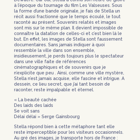
à l’époque du tournage du film Les Valseuses. Sous
la forme d’une bande originale, je fais de Stella un
récit aussi fractionné que le temps écoulé, le tout
raconté au présent. Souvenirs relatés et images
sont mis sur le même plan. Il devient impossible de
connaître la datation de celles-ci et c’est bien là le
but. En effet, les images de Stella sont faussement
documentaires. Sans jamais indiquer à quoi
ressemble la ville dans son ensemble,
insidieusement, je perds toujours plus le spectateur
dans une ville faite de références
cinématographiques et de souvenirs que je
n’explicite que peu . Ainsi, comme une ville mystère,
Stella n’est jamais acquise, elle fascine et intrigue. A
dessein, ce lieu secret, que j’ai tant besoin de
raconter, reste impalpable et éternel.
« La beauté cachée
Des laids des laids
Se voit sans
Délai délai » Serge Gainsbourg
Stella répond bien à cette métaphore tant elle
reste imperceptible pour les visiteurs occasionnels.
Au gré des images, je transporte hors de France :