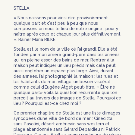
STELLA
« Nous naissons pour ainsi dire provisoirement
quelque part et c’est peu à peu que nous
composons en nous le lieu de notre origine ; pour y
naître après coup et chaque jour plus définitivement
». Rainer Maria RILKE
Stella est le nom de la ville où j’ai grandi. Elle a été
fondée par mon arrière grand-père dans les années
30, en pleine essor des bains de mer. Rentrer à la
maison peut indiquer un lieu précis mais cela peut
aussi englober un espace plus large. Ainsi, durant
des années, j’ai photographié la maison : les rues et
les habitants de mon village, un besoin viscéral
comme celui d’Eugène Atget peut-être. « Être né
quelque part» voilà la question récurrente que l’on
perçoit au travers des images de Stella. Pourquoi ce
lieu ? Pourquoi est-ce chez moi ?
Ce premier chapitre de Stella est une liste d’images
syncopées d’une ville de bord de mer : Cinecittà
sans Pasolini, désert américain sans western et
plage abandonnée sans Gérard Depardieu ni Patrick
Dewaere. Car oui, Stella a connu son heure de gloire